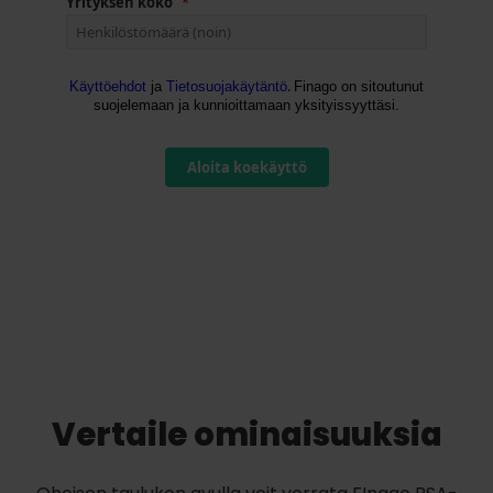
Yrityksen koko
.
Käyttöehdot
ja
Tietosuojakäytäntö
Finago on sitoutunut
suojelemaan ja kunnioittamaan yksityissyyttäsi.
Aloita koekäyttö
Vertaile ominaisuuksia