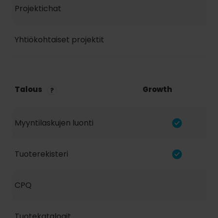
Projektichat
Yhtiökohtaiset projektit
Talous
Growth
Myyntilaskujen luonti
Tuoterekisteri
CPQ
Tuotekatalogit