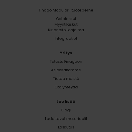
Finago Modular -tuoteperhe
Ostolaskut
Myyntilaskut
Kirjanpito-ohjelma
Integraatiot
Yritys
Tutustu Finagoon
Asiakkaitamme
Tietoa meistä
Ota yhteyttä
Lue lisää
Blogi
Ladattavat materiaalit
Laskutus