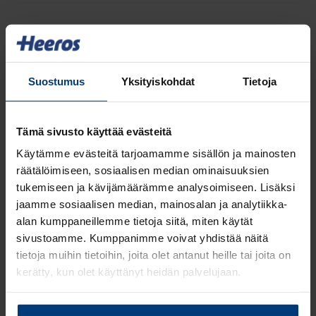
Myynti
Growth
Suostumus
Yksityiskohdat
Tietoja
Yksinkertaisten tarjousten luonti
Tämä sivusto käyttää evästeitä
Edistyksellisten tarjousten luonti
Käytämme evästeitä tarjoamamme sisällön ja mainosten
räätälöimiseen, sosiaalisen median ominaisuuksien
tukemiseen ja kävijämäärämme analysoimiseen. Lisäksi
Useat myyntiputket
jaamme sosiaalisen median, mainosalan ja analytiikka-
alan kumppaneillemme tietoja siitä, miten käytät
Yhtiökohtaiset myyntiputket
sivustoamme. Kumppanimme voivat yhdistää näitä
tietoja muihin tietoihin, joita olet antanut heille tai joita on
kerätty, kun olet käyttänyt heidän palvelujaan.
Myyntiputken tasot
Lue
Tietosuojaehdoistamme
lisää siitä keitä olemme,