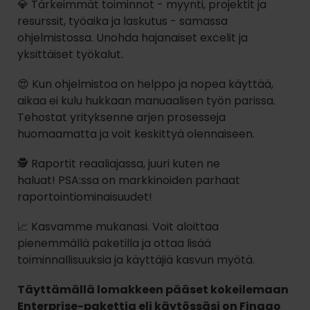
💎 Tärkeimmät toiminnot - myynti, projektit ja
resurssit, työaika ja laskutus - samassa
ohjelmistossa. Unohda hajanaiset excelit ja
yksittäiset työkalut.
😍 Kun ohjelmistoa on helppo ja nopea käyttää,
aikaa ei kulu hukkaan manuaalisen työn parissa.
Tehostat yrityksenne arjen prosesseja
huomaamatta ja voit keskittyä olennaiseen.
🕵️ Raportit reaaliajassa, juuri kuten ne
haluat! PSA:ssa on markkinoiden parhaat
raportointiominaisuudet!
📈 Kasvamme mukanasi. Voit aloittaa
pienemmällä paketilla ja ottaa lisää
toiminnallisuuksia ja käyttäjiä kasvun myötä.
Täyttämällä lomakkeen pääset kokeilemaan
Enterprise-pakettia eli käytössäsi on Finago