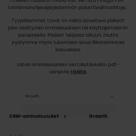
Oheisen taulukon avulla voit verrata FInago PSA-
toiminnanohjeusjärjestelmän pakettivaihtoehtoja.
Tyypillisimmät tavat on valita soveltuva paketti
joko sisältyvien ominaisuuksien tai käyttäjämäärän
perusteella. Pääset helposti alkuun, mutta
pystymme myös tukemaan sinua liiketoimintasi
kasvaessa.
Lataa ominaisuuksien vertailutaulukko pdf-
versiona
täältä
.
Growth
CRM-ominaisuudet
Growth